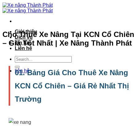
Bỏ
qua
nội
dung
Giới thiệu
Cho Thuê Xe Nâng Tại KCN Cổ Chiên
Dịch vụ
– Giá Tốt Nhất | Xe Nâng Thành Phát
Tin tức
Liên hệ
liên hệ
01. Bảng Giá Cho Thuê Xe Nâng
KCN Cổ Chiên – Giá Rẻ Nhất Thị
Trường