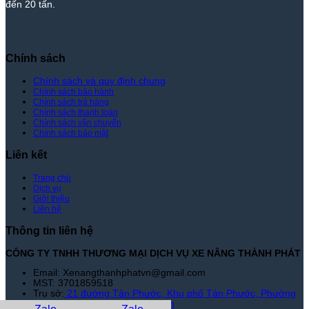
đến 20 tấn.
Nhất
Trường
|
–
Xe
Giá
Nâng
Tốt
Thành
Nhất
Chính sách
Phát
|
Xe
Chính sách và quy định chung
Chính sách bảo hành
Nâng
Chính sách trả hàng
Thành
Chính sách thanh toán
Phát
Chính sách vận chuyển
Chính sách bảo mật
Liên kết
Trang chủ
Dịch vụ
Giới thiệu
Liên hệ
Thông tin liên hệ
CÔNG TY TNHH THƯƠNG MẠI DỊCH VỤ XE NÂNG THÀNH PHÁT
Email: Xenangthanhphatvn@gmail.com
MST: 3701859518
Trụ sở:
21 đường Tân Phước, Khu phố Tân Phước, Phường
Tân Đông Hiệp, TP Hồ Chí Minh