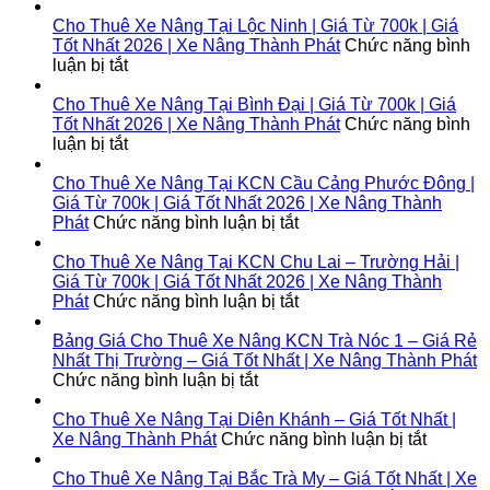
Cho Thuê Xe Nâng Tại Lộc Ninh | Giá Từ 700k | Giá
Tốt Nhất 2026 | Xe Nâng Thành Phát
Chức năng bình
ở
luận bị tắt
Cho
Thuê
Cho Thuê Xe Nâng Tại Bình Đại | Giá Từ 700k | Giá
Xe
Tốt Nhất 2026 | Xe Nâng Thành Phát
Chức năng bình
Nâng
ở
luận bị tắt
Tại
Cho
Lộc
Thuê
Cho Thuê Xe Nâng Tại KCN Cầu Cảng Phước Đông |
Ninh
Xe
Giá Từ 700k | Giá Tốt Nhất 2026 | Xe Nâng Thành
|
Nâng
ở
Phát
Chức năng bình luận bị tắt
Giá
Tại
Cho
Từ
Bình
Thuê
Cho Thuê Xe Nâng Tại KCN Chu Lai – Trường Hải |
700k
Đại
Xe
Giá Từ 700k | Giá Tốt Nhất 2026 | Xe Nâng Thành
|
|
Nâng
ở
Phát
Chức năng bình luận bị tắt
Giá
Giá
Tại
Cho
Tốt
Từ
KCN
Thuê
Bảng Giá Cho Thuê Xe Nâng KCN Trà Nóc 1 – Giá Rẻ
Nhất
700k
Cầu
Xe
Nhất Thị Trường – Giá Tốt Nhất | Xe Nâng Thành Phát
2026
|
ở
Cảng
Nâng
Chức năng bình luận bị tắt
|
Giá
Bảng
Phước
Tại
Xe
Tốt
Giá
Đông
KCN
Cho Thuê Xe Nâng Tại Diên Khánh – Giá Tốt Nhất |
Nâng
Nhất
Cho
|
Chu
ở
Xe Nâng Thành Phát
Chức năng bình luận bị tắt
Thành
2026
Thuê
Giá
Lai
Cho
Phát
|
Xe
Từ
–
Thuê
Cho Thuê Xe Nâng Tại Bắc Trà My – Giá Tốt Nhất | Xe