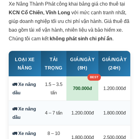
Xe Nâng Thành Phát công khai bảng giá cho thuê tại
KCN Cổ Chiên, Vĩnh Long
với mức cạnh tranh nhất,
giúp doanh nghiệp tối ưu chi phí vận hành. Giá thuê đã
bao gồm tài xế vận hành, nhiên liệu và bảo hiểm xe.
Chúng tôi cam kết
không phát sinh chi phí ẩn
.
LOẠI XE
TẢI
GIÁ/NGÀY
GIÁ/NGÀY
NÂNG
TRỌNG
(8H)
(24H)
🚛 Xe nâng
1.5 – 3.5
700.000đ
1.200.000đ
dầu
tấn
🚛 Xe nâng
4 – 7 tấn
1.200.000đ
1.800.000đ
dầu
🚛 Xe nâng
8 – 10
1.800.000đ
2.500.000đ