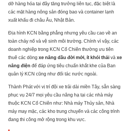
dỡ hàng hóa tại đây tăng trưởng liên tục, đặc biệt là
các mặt hàng nông sản đóng bao và container lạnh
xuất khẩu đi châu Âu, Nhật Bản.
Địa hình KCN bằng phẳng nhưng yêu cầu cao về an
toàn cháy nổ và vệ sinh môi trường. Chính vì vậy, các
doanh nghiệp trong KCN Cổ Chiên thường ưu tiên
thuê các dòng
xe nâng dầu đời mới, ít khói thải
và
xe
nâng điện
để đáp ứng tiêu chuẩn khắt khe của Ban
quản lý KCN cũng như đối tác nước ngoài.
Thành Phát với vị trí đội xe trải dài miền Tây, sẵn sàng
phục vụ 24/7 mọi yêu cầu nâng hạ tại các nhà máy
thuộc KCN Cổ Chiên như: Nhà máy Thủy sản, Nhà
máy may mặc, các kho trung chuyển và các công trình
đang thi công mở rộng trong khu vực.