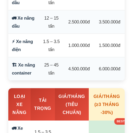
dầu
tấn
🚛 Xe nâng
12 – 15
2.500.000đ
3.500.000đ
dầu
tấn
⚡ Xe nâng
1.5 – 3.5
1.000.000đ
1.500.000đ
điện
tấn
🏗️ Xe nâng
25 – 45
4.500.000đ
6.000.000đ
container
tấn
LOẠI
GIÁ/THÁNG
GIÁ/THÁNG
TẢI
XE
(TIÊU
(≥3 THÁNG
TRỌNG
NÂNG
CHUẨN)
-30%)
🚛 Xe
1.5 – 3.5