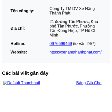
Công Ty TM DV Xe Nâng
Tên công ty:
Thành Phát
21 đường Tân Phước, Khu
phố Tân Phước, Phường
Địa chỉ:
Tân Đông Hiệp, TP Hồ Chí
Minh
Hotline:
0976699469
(tư vấn 24/7)
Website:
https://xenangthanhphat.com/
Các bài viết gần đây
Bảng Giá Cho