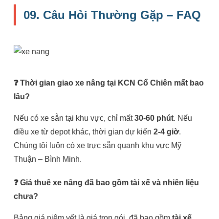
09. Câu Hỏi Thường Gặp – FAQ
❓ Thời gian giao xe nâng tại KCN Cổ Chiên mất bao
lâu?
Nếu có xe sẵn tại khu vực, chỉ mất
30-60 phút
. Nếu
điều xe từ depot khác, thời gian dự kiến
2-4 giờ
.
Chúng tôi luôn có xe trực sẵn quanh khu vực Mỹ
Thuận – Bình Minh.
❓ Giá thuê xe nâng đã bao gồm tài xế và nhiên liệu
chưa?
Bảng giá niêm yết là giá trọn gói, đã bao gồm
tài xế