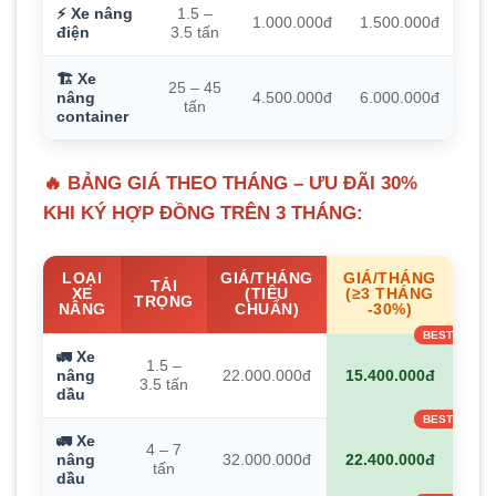
⚡ Xe nâng
1.5 –
1.000.000đ
1.500.000đ
điện
3.5 tấn
🏗️ Xe
25 – 45
nâng
4.500.000đ
6.000.000đ
tấn
container
🔥 BẢNG GIÁ THEO THÁNG – ƯU ĐÃI 30%
KHI KÝ HỢP ĐỒNG TRÊN 3 THÁNG:
LOẠI
GIÁ/THÁNG
GIÁ/THÁNG
TẢI
XE
(TIÊU
(≥3 THÁNG
TRỌNG
NÂNG
CHUẨN)
-30%)
🚛 Xe
1.5 –
nâng
22.000.000đ
15.400.000đ
3.5 tấn
dầu
🚛 Xe
4 – 7
nâng
32.000.000đ
22.400.000đ
tấn
dầu