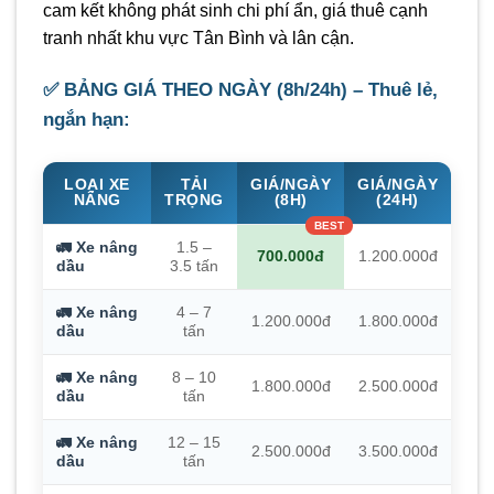
cam kết không phát sinh chi phí ẩn, giá thuê cạnh
tranh nhất khu vực Tân Bình và lân cận.
✅ BẢNG GIÁ THEO NGÀY (8h/24h) – Thuê lẻ,
ngắn hạn:
LOẠI XE
TẢI
GIÁ/NGÀY
GIÁ/NGÀY
NÂNG
TRỌNG
(8H)
(24H)
🚛 Xe nâng
1.5 –
700.000đ
1.200.000đ
dầu
3.5 tấn
🚛 Xe nâng
4 – 7
1.200.000đ
1.800.000đ
dầu
tấn
🚛 Xe nâng
8 – 10
1.800.000đ
2.500.000đ
dầu
tấn
🚛 Xe nâng
12 – 15
2.500.000đ
3.500.000đ
dầu
tấn