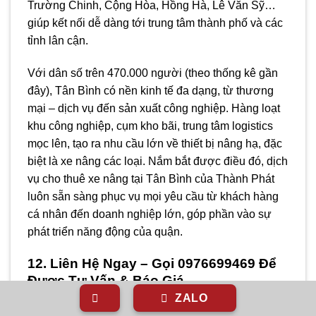
Trường Chinh, Cộng Hòa, Hồng Hà, Lê Văn Sỹ…
giúp kết nối dễ dàng tới trung tâm thành phố và các
tỉnh lân cận.
Với dân số trên 470.000 người (theo thống kê gần
đây), Tân Bình có nền kinh tế đa dạng, từ thương
mại – dịch vụ đến sản xuất công nghiệp. Hàng loạt
khu công nghiệp, cụm kho bãi, trung tâm logistics
mọc lên, tạo ra nhu cầu lớn về thiết bị nâng hạ, đặc
biệt là xe nâng các loại. Nắm bắt được điều đó, dịch
vụ cho thuê xe nâng tại Tân Bình của Thành Phát
luôn sẵn sàng phục vụ mọi yêu cầu từ khách hàng
cá nhân đến doanh nghiệp lớn, góp phần vào sự
phát triển năng động của quận.
12. Liên Hệ Ngay – Gọi 0976699469 Để
Được Tư Vấn & Báo Giá
ZALO
Quý khách có nhu cầu thuê xe nâng tại Tân Bình