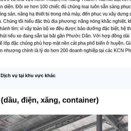
n diện. Đội xe hơn 100 chiếc đủ chủng loại luôn sẵn sàng phục
ông sản, nâng hạ thiết bị trong nhà máy, đến phục vụ xây dựng
n. Chúng tôi hiểu đặc thù địa phương: nắng nóng khắc nghiệt, k
hành tím; vì vậy toàn bộ xe đều được bảo dưỡng đặc biệt, hệ t
 phút nếu xe đang sẵn tại bãi gần Phước Dân. Với hợp đồng dài
hế lốp đặc chủng phù hợp mặt nền cát pha phổ biến ở huyện. Gi
hoan nhượng chính là lý do hơn 200 doanh nghiệp tại các KCN 
 Dịch vụ tại khu vực khác
dầu, điện, xăng, container)