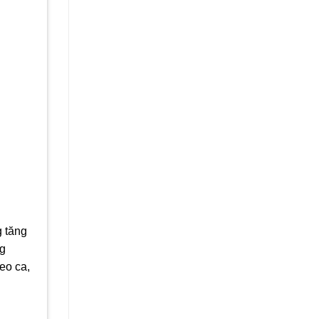
g tăng
ng
eo ca,