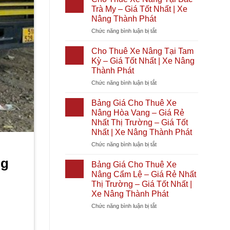
Phát
Giá
Xe
Nóc
Trà My – Giá Tốt Nhất | Xe
Tốt
Nâng
1
Nâng Thành Phát
Nhất
Tại
–
2026
ở
Chức năng bình luận bị tắt
Diên
Giá
|
Cho
Khánh
Rẻ
Xe
Thuê
–
Nhất
Cho Thuê Xe Nâng Tại Tam
Nâng
Xe
Giá
Thị
Kỳ – Giá Tốt Nhất | Xe Nâng
Thành
Nâng
Tốt
Trường
Thành Phát
Phát
Tại
Nhất
–
ở
Chức năng bình luận bị tắt
Bắc
|
Giá
Cho
Trà
Xe
Tốt
Thuê
My
Nâng
Nhất
Bảng Giá Cho Thuê Xe
Xe
–
Thành
|
Nâng Hòa Vang – Giá Rẻ
Nâng
Giá
Phát
Xe
Nhất Thị Trường – Giá Tốt
Tại
Tốt
Nâng
Nhất | Xe Nâng Thành Phát
Tam
Nhất
Thành
Kỳ
|
ở
Chức năng bình luận bị tắt
Phát
–
Xe
Bảng
ng
Giá
Nâng
Giá
Bảng Giá Cho Thuê Xe
Tốt
Thành
Cho
Nâng Cẩm Lệ – Giá Rẻ Nhất
Nhất
Phát
Thuê
Thị Trường – Giá Tốt Nhất |
|
Xe
Xe Nâng Thành Phát
Xe
Nâng
Nâng
Hòa
ở
Chức năng bình luận bị tắt
Thành
Vang
Bảng
Phát
–
Giá