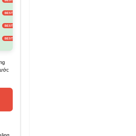
àng
hước
 năng