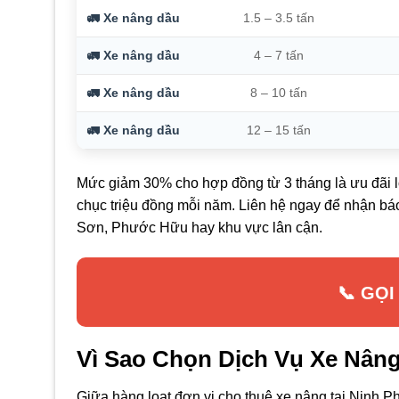
🚛 Xe nâng dầu
1.5 – 3.5 tấn
🚛 Xe nâng dầu
4 – 7 tấn
🚛 Xe nâng dầu
8 – 10 tấn
🚛 Xe nâng dầu
12 – 15 tấn
Mức giảm 30% cho hợp đồng từ 3 tháng là ưu đãi l
chục triệu đồng mỗi năm. Liên hệ ngay để nhận báo
Sơn, Phước Hữu hay khu vực lân cận.
📞 GỌI
Vì Sao Chọn Dịch Vụ Xe Nân
Giữa hàng loạt đơn vị cho thuê xe nâng tại Ninh 