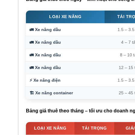
LOẠI XE NÂNG
TẢI TR
🚛 Xe nâng dầu
1.5 – 3.5
🚛 Xe nâng dầu
4 – 7 t
🚛 Xe nâng dầu
8 – 10 
🚛 Xe nâng dầu
12 – 15 
⚡ Xe nâng điện
1.5 – 3.5
🏗️ Xe nâng container
25 – 45 
Bảng giá thuê theo tháng – tối ưu cho doanh n
LOẠI XE NÂNG
TẢI TRỌNG
GIÁ