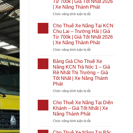
Từ 700k | Giá Tốt Nhất 2026
|
Tại
| Xe Nâng Thành Phát
Giá
Bình
Tốt
Đại
ở
Chức năng bình luận bị tắt
Nhất
|
Cho
2026
Giá
Thuê
Cho Thuê Xe Nâng Tại KCN
|
Từ
Xe
Chu Lai – Trường Hải | Giá
Xe
700k
Nâng
Từ 700k | Giá Tốt Nhất 2026
Nâng
|
Tại
| Xe Nâng Thành Phát
Thành
Giá
KCN
Phát
Tốt
Cầu
ở
Chức năng bình luận bị tắt
Nhất
Cảng
Cho
2026
Phước
Thuê
Bảng Giá Cho Thuê Xe
|
Đông
Xe
Nâng KCN Trà Nóc 1 – Giá
Xe
|
Nâng
Rẻ Nhất Thị Trường – Giá
Nâng
Giá
Tại
Tốt Nhất | Xe Nâng Thành
Thành
Từ
KCN
Phát
Phát
700k
Chu
|
Lai
ở
Chức năng bình luận bị tắt
Giá
–
Bảng
Tốt
Trường
Giá
Cho Thuê Xe Nâng Tại Diên
Nhất
Hải
Cho
Khánh – Giá Tốt Nhất | Xe
2026
|
Thuê
Nâng Thành Phát
|
Giá
Xe
Xe
Từ
ở
Chức năng bình luận bị tắt
Nâng
Nâng
700k
Cho
KCN
Thành
|
Thuê
Trà
Cho Thuê Xe Nâng Tại Bắc