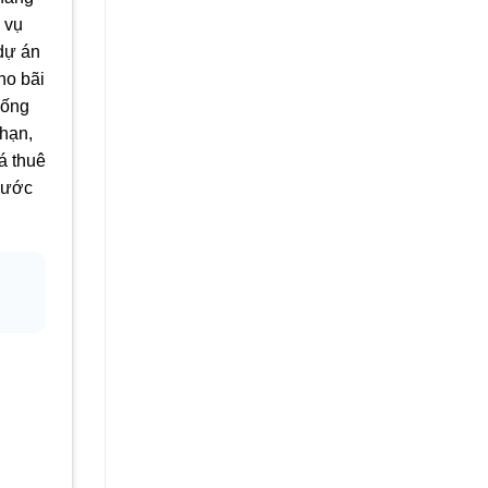
 vụ
 dự án
ho bãi
hống
 hạn,
á thuê
Phước