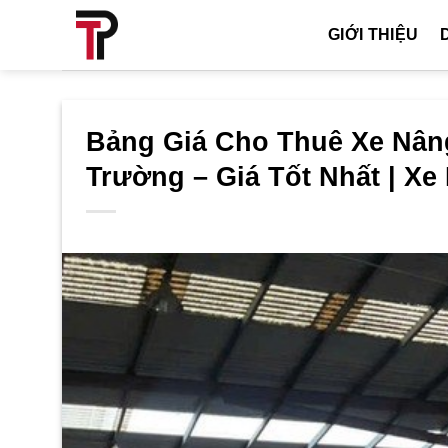
Bỏ
GIỚI THIỆU
qua
nội
dung
Bảng Giá Cho Thuê Xe Nâng
Trường – Giá Tốt Nhất | X