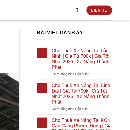
LIÊN HỆ
BÀI VIẾT GẦN ĐÂY
Cho Thuê Xe Nâng Tại Lộc
Ninh | Giá Từ 700k | Giá Tốt
Nhất 2026 | Xe Nâng Thành
Phát
ở
Chức năng bình luận bị tắt
Cho
Thuê
Cho Thuê Xe Nâng Tại Bình
Xe
Đại | Giá Từ 700k | Giá Tốt
Nâng
Nhất 2026 | Xe Nâng Thành
Tại
Phát
Lộc
Ninh
ở
Chức năng bình luận bị tắt
|
Cho
Giá
Thuê
Cho Thuê Xe Nâng Tại KCN
Từ
Xe
Cầu Cảng Phước Đông | Giá
700k
Nâng