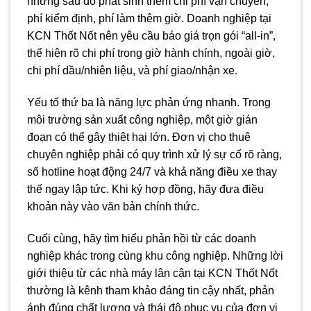
nhưng sau đó phát sinh thêm chi phí vận chuyển,
phí kiểm định, phí làm thêm giờ. Doanh nghiệp tại
KCN Thốt Nốt nên yêu cầu báo giá trọn gói “all-in”,
thể hiện rõ chi phí trong giờ hành chính, ngoài giờ,
chi phí dầu/nhiên liệu, và phí giao/nhận xe.
Yếu tố thứ ba là năng lực phản ứng nhanh. Trong
môi trường sản xuất công nghiệp, một giờ gián
đoạn có thể gây thiệt hại lớn. Đơn vị cho thuê
chuyên nghiệp phải có quy trình xử lý sự cố rõ ràng,
số hotline hoạt động 24/7 và khả năng điều xe thay
thế ngay lập tức. Khi ký hợp đồng, hãy đưa điều
khoản này vào văn bản chính thức.
Cuối cùng, hãy tìm hiểu phản hồi từ các doanh
nghiệp khác trong cùng khu công nghiệp. Những lời
giới thiệu từ các nhà máy lân cận tại KCN Thốt Nốt
thường là kênh tham khảo đáng tin cậy nhất, phản
ánh đúng chất lượng và thái độ phục vụ của đơn vị