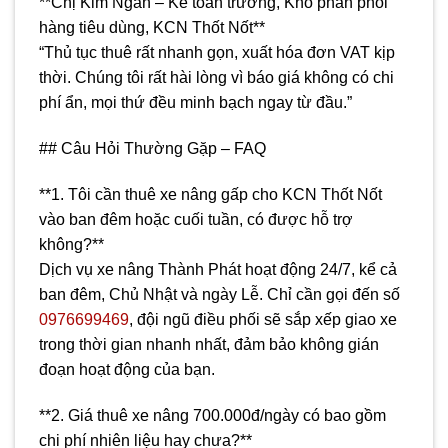
**Chị Kim Ngân – Kế toán trưởng, Kho phân phối
hàng tiêu dùng, KCN Thốt Nốt**
“Thủ tục thuê rất nhanh gọn, xuất hóa đơn VAT kịp
thời. Chúng tôi rất hài lòng vì báo giá không có chi
phí ẩn, mọi thứ đều minh bạch ngay từ đầu.”
## Câu Hỏi Thường Gặp – FAQ
**1. Tôi cần thuê xe nâng gấp cho KCN Thốt Nốt
vào ban đêm hoặc cuối tuần, có được hỗ trợ
không?**
Dịch vụ xe nâng Thành Phát hoạt động 24/7, kể cả
ban đêm, Chủ Nhật và ngày Lễ. Chỉ cần gọi đến số
0976699469
, đội ngũ điều phối sẽ sắp xếp giao xe
trong thời gian nhanh nhất, đảm bảo không gián
đoạn hoạt động của bạn.
**2. Giá thuê xe nâng 700.000đ/ngày có bao gồm
chi phí nhiên liệu hay chưa?**