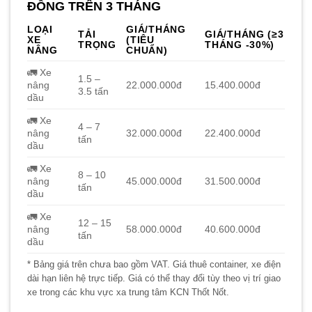
ĐỒNG TRÊN 3 THÁNG
LOẠI
GIÁ/THÁNG
TẢI
GIÁ/THÁNG (≥3
XE
(TIÊU
TRỌNG
THÁNG -30%)
NÂNG
CHUẨN)
🚛 Xe
1.5 –
nâng
22.000.000đ
15.400.000đ
3.5 tấn
dầu
🚛 Xe
4 – 7
nâng
32.000.000đ
22.400.000đ
tấn
dầu
🚛 Xe
8 – 10
nâng
45.000.000đ
31.500.000đ
tấn
dầu
🚛 Xe
12 – 15
nâng
58.000.000đ
40.600.000đ
tấn
dầu
* Bảng giá trên chưa bao gồm VAT. Giá thuê container, xe điện
dài hạn liên hệ trực tiếp. Giá có thể thay đổi tùy theo vị trí giao
xe trong các khu vực xa trung tâm KCN Thốt Nốt.