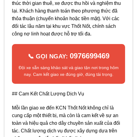
thúc thời gian thuê, xe được thu hồi và nghiệm thu
lại. Khách hàng thanh toán theo phương thức đã
thỏa thuận (chuyển khoản hoặc tiền mặt). Với các
đối tác lâu năm tại khu vực Thốt Nốt, chính sách
công nợ linh hoạt được hỗ trợ tối đa.
0976699469
📞 GỌI NGAY:
Đội xe sẵn sàng khảo sát và giao tận nơi trong hôm
nay. Cam kết giao xe đúng giờ, đúng tải trọng.
## Cam Kết Chất Lượng Dịch Vụ
Mỗi lần giao xe đến KCN Thốt Nốt không chỉ là
cung cấp một thiết bị, mà còn là cam kết về sự an
toàn và hiệu quả cho dây chuyền sản xuất của đối
tác. Chất lượng dịch vụ được xây dựng dựa trên