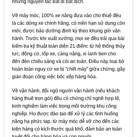
những nguyên tắc bất di bất dịch.
Về máy móc, 100% xe nâng đưa vào cho thuê đều
là các dòng xe chính hãng, có niên hạn sử dụng còn
mới, được bảo dưỡng định kỳ theo khung giờ vận
hành. Trước khi xuất xưởng, mọi xe đều trải qua bài
kiểm tra kỹ thuật toàn diện 21 điểm: từ hệ thống thủy
lực, động cơ, lốp xe, càng nâng, xi lanh ben cho
đến đèn chiếu sáng và còi an toàn. Điều này loại bỏ
hoàn toàn nguy cơ xe bị “chết máy” giữa chừng, gây
gián đoạn công việc bốc xếp hàng hóa.
Về vận hành, đội ngũ người vận hành (nếu khách
hàng thuê trọn gói) đều có chứng chỉ nghề hợp lệ,
kinh nghiệm làm việc trong môi trường khu công
nghiệp. Họ được đào tạo để xử lý các tình huống
nâng hạ phức tạp, từ máy móc dễ vỡ cho đến các
kiện hàng có kích thước quá khổ, đảm bảo an toàn
tuyệt đối cho hàng hóa và con người.