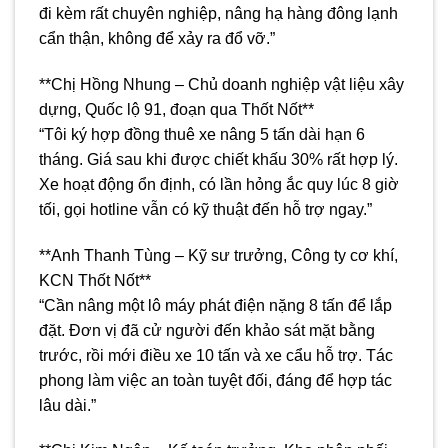
đi kèm rất chuyên nghiệp, nâng hạ hàng đông lạnh
cẩn thận, không để xảy ra đổ vỡ.”
**Chị Hồng Nhung – Chủ doanh nghiệp vật liệu xây
dựng, Quốc lộ 91, đoạn qua Thốt Nốt**
“Tôi ký hợp đồng thuê xe nâng 5 tấn dài hạn 6
tháng. Giá sau khi được chiết khấu 30% rất hợp lý.
Xe hoạt động ổn định, có lần hỏng ắc quy lúc 8 giờ
tối, gọi hotline vẫn có kỹ thuật đến hỗ trợ ngay.”
**Anh Thanh Tùng – Kỹ sư trưởng, Công ty cơ khí,
KCN Thốt Nốt**
“Cần nâng một lô máy phát điện nặng 8 tấn để lắp
đặt. Đơn vị đã cử người đến khảo sát mặt bằng
trước, rồi mới điều xe 10 tấn và xe cẩu hỗ trợ. Tác
phong làm việc an toàn tuyệt đối, đáng để hợp tác
lâu dài.”