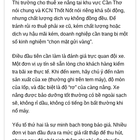
Thị trường cho thuê xe nâng tại khu vực Cần Thơ
nói chung và KCN Thốt Nốt nói riêng khá sôi động,
nhưng chất lượng dịch vụ không đồng đều. Để
tránh rủi ro thuê phải xe cũ, kém chất lượng hoặc
dịch vụ hậu mãi kém, doanh nghiệp cần trang bị một
số kinh nghiệm “chọn mặt gửi vàng”.
Điều đầu tiên cần làm là đánh giá trực quan đội xe.
Một đơn vị uy tín sẽ sẵn lòng cho khách hàng kiểm
tra bãi xe thực tế. Khi đến xem, hãy chú ý đến năm
sản xuất của xe (thường ghi trên tem máy), độ mòn
của lốp, và đặc biệt là độ “rơ” của càng nâng. Xe
nâng được bảo dưỡng tốt thường có bề ngoài sạch
sẽ, không rỉ dầu, không có tiếng ồn bất thường khi
nổ máy.
Yếu tố thứ hai là sự minh bạch trong báo giá. Nhiều
đơn vị ban đầu đưa ra mức giá rất thấp để thu hút,