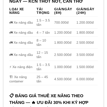
NGÀY — KCN THỐT NỐT, CẦN THƠ
LOẠI XE
TẢI
GIÁ/NGÀY
GIÁ/NGÀY
NÂNG
TRỌNG
(8H)
(24H)
1.5 – 3.5
🚛 Xe nâng dầu
700.000đ
1.200.000đ
tấn
🚛 Xe nâng dầu
4 – 7 tấn
1.200.000đ
1.800.000đ
8 – 10
🚛 Xe nâng dầu
1.800.000đ
2.500.000đ
tấn
12 – 15
🚛 Xe nâng dầu
2.500.000đ
3.500.000đ
tấn
1.5 – 3.5
⚡ Xe nâng điện
1.000.000đ
1.500.000đ
tấn
🏗️ Xe nâng
25 – 45
4.500.000đ
6.000.000đ
container
tấn
📋 BẢNG GIÁ THUÊ XE NÂNG THEO
THÁNG — 🔥 ƯU ĐÃI 30% KHI KÝ HỢP