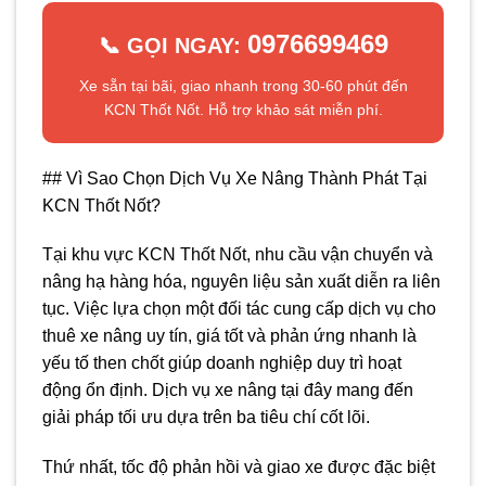
0976699469
📞 GỌI NGAY:
Xe sẵn tại bãi, giao nhanh trong 30-60 phút đến
KCN Thốt Nốt. Hỗ trợ khảo sát miễn phí.
## Vì Sao Chọn Dịch Vụ Xe Nâng Thành Phát Tại
KCN Thốt Nốt?
Tại khu vực KCN Thốt Nốt, nhu cầu vận chuyển và
nâng hạ hàng hóa, nguyên liệu sản xuất diễn ra liên
tục. Việc lựa chọn một đối tác cung cấp dịch vụ cho
thuê xe nâng uy tín, giá tốt và phản ứng nhanh là
yếu tố then chốt giúp doanh nghiệp duy trì hoạt
động ổn định. Dịch vụ xe nâng tại đây mang đến
giải pháp tối ưu dựa trên ba tiêu chí cốt lõi.
Thứ nhất, tốc độ phản hồi và giao xe được đặc biệt