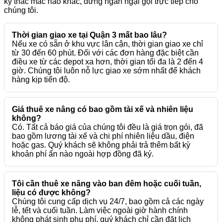
kỳ thắc mắc nào khác, đừng ngần ngại gọi trực tiếp cho
chúng tôi.
Thời gian giao xe tại Quận 3 mất bao lâu?
Nếu xe có sẵn ở khu vực lân cận, thời gian giao xe chỉ
từ 30 đến 60 phút. Đối với các đơn hàng đặc biệt cần
điều xe từ các depot xa hơn, thời gian tối đa là 2 đến 4
giờ. Chúng tôi luôn nỗ lực giao xe sớm nhất để khách
hàng kịp tiến độ.
Giá thuê xe nâng có bao gồm tài xế và nhiên liệu
không?
Có. Tất cả báo giá của chúng tôi đều là giá trọn gói, đã
bao gồm lương tài xế và chi phí nhiên liệu dầu, điện
hoặc gas. Quý khách sẽ không phải trả thêm bất kỳ
khoản phí ẩn nào ngoài hợp đồng đã ký.
Tôi cần thuê xe nâng vào ban đêm hoặc cuối tuần,
liệu có được không?
Chúng tôi cung cấp dịch vụ 24/7, bao gồm cả các ngày
lễ, tết và cuối tuần. Làm việc ngoài giờ hành chính
không phát sinh phụ phí, quý khách chỉ cần đặt lịch