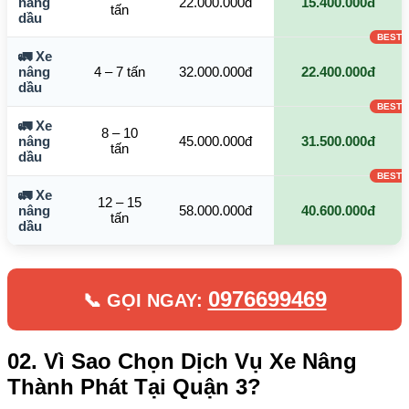
nâng
22.000.000đ
15.400.000đ
tấn
dầu
🚛 Xe
nâng
4 – 7 tấn
32.000.000đ
22.400.000đ
dầu
🚛 Xe
8 – 10
nâng
45.000.000đ
31.500.000đ
tấn
dầu
🚛 Xe
12 – 15
nâng
58.000.000đ
40.600.000đ
tấn
dầu
0976699469
📞 GỌI NGAY:
02. Vì Sao Chọn Dịch Vụ Xe Nâng
Thành Phát Tại Quận 3?