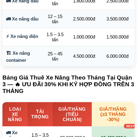
🚛 Xe nâng dầu
1.800.000đ
2.500.000đ
tấn
12 – 15
🚛 Xe nâng dầu
2.500.000đ
3.500.000đ
tấn
1.5 – 3.5
⚡ Xe nâng điện
1.000.000đ
1.500.000đ
tấn
🏗️ Xe nâng
25 – 45
4.500.000đ
6.000.000đ
tấn
container
Bảng Giá Thuê Xe Nâng Theo Tháng Tại Quận
3 — 🔥 ƯU ĐÃI 30% KHI KÝ HỢP ĐỒNG TRÊN 3
THÁNG
LOẠI
GIÁ/THÁNG
GIÁ/THÁNG
TẢI
XE
(TIÊU
(≥3 THÁNG
TRỌNG
NÂNG
CHUẨN)
-30%)
🚛 Xe
1.5 – 3.5