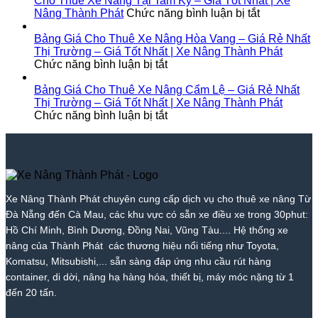
Cho Thuê Xe Nâng Tại Tam Kỳ – Giá Tốt Nhất | Xe
Phát
Nóc
Tốt
Giá
Xe
ở
Diên
Nâng Thành Phát
Chức năng bình luận bị tắt
1
Nhất
Từ
Nâng
Cho
Khánh
–
2026
700k
Tại
Thuê
–
Bảng Giá Cho Thuê Xe Nâng Hòa Vang – Giá Rẻ Nhất
Giá
|
|
Bắc
Xe
Giá
Thị Trường – Giá Tốt Nhất | Xe Nâng Thành Phát
Rẻ
ở
Xe
Giá
Trà
Nâng
Tốt
Chức năng bình luận bị tắt
Nhất
Bảng
Nâng
Tốt
My
Tại
Nhất
Thị
Giá
Thành
Nhất
–
Tam
|
Bảng Giá Cho Thuê Xe Nâng Cẩm Lệ – Giá Rẻ Nhất
Trường
Cho
Phát
2026
Giá
Kỳ
Xe
Thị Trường – Giá Tốt Nhất | Xe Nâng Thành Phát
–
Thuê
ở
|
Tốt
–
Nâng
Chức năng bình luận bị tắt
Giá
Xe
Bảng
Xe
Nhất
Giá
Thành
Tốt
Nâng
Giá
Nâng
|
Tốt
Phát
Nhất
Hòa
Cho
Thành
Xe
Nhất
|
Vang
Thuê
Phát
Nâng
|
Xe
–
Xe
Thành
Xe
Nâng
Giá
Nâng
Phát
Nâng
Xe Nâng Thành Phát chuyên cung cấp dịch vụ cho thuê xe nâng Từ
Thành
Rẻ
Cẩm
Thành
Đà Nẵng đến Cà Mau, các khu vực có sẵn xe điều xe trong 30phut:
Phát
Nhất
Lệ
Phát
Thị
–
Hồ Chí Minh, Bình Dương, Đồng Nai, Vũng Tàu.... Hệ thống xe
Trường
Giá
nâng của Thành Phát các thương hiệu nổi tiếng như Toyota,
–
Rẻ
Komatsu, Mitsubishi,... sẵn sàng đáp ứng nhu cầu rút hàng
Giá
Nhất
container, di dời, nâng hạ hàng hóa, thiết bị, máy móc nặng từ 1
Tốt
Thị
đến 20 tấn.
Nhất
Trường
|
–