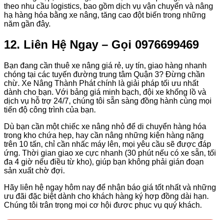
theo nhu cầu logistics, bao gồm dịch vụ vận chuyển và nâng
hạ hàng hóa bằng xe nâng, tăng cao đột biến trong những
năm gần đây.
12. Liên Hệ Ngay – Gọi 0976699469
Bạn đang cần thuê xe nâng giá rẻ, uy tín, giao hàng nhanh
chóng tại các tuyến đường trung tâm Quận 3? Đừng chần
chừ. Xe Nâng Thành Phát chính là giải pháp tối ưu nhất
dành cho bạn. Với bảng giá minh bạch, đội xe khổng lồ và
dịch vụ hỗ trợ 24/7, chúng tôi sẵn sàng đồng hành cùng mọi
tiến độ công trình của bạn.
Dù bạn cần một chiếc xe nâng nhỏ để di chuyển hàng hóa
trong kho chứa hẹp, hay cần nâng những kiện hàng nặng
trên 10 tấn, chỉ cần nhấc máy lên, mọi yêu cầu sẽ được đáp
ứng. Thời gian giao xe cực nhanh (30 phút nếu có xe sẵn, tối
đa 4 giờ nếu điều từ kho), giúp bạn không phải gián đoạn
sản xuất chờ đợi.
Hãy liên hệ ngay hôm nay để nhận báo giá tốt nhất và những
ưu đãi đặc biệt dành cho khách hàng ký hợp đồng dài hạn.
Chúng tôi trân trọng mọi cơ hội được phục vụ quý khách.