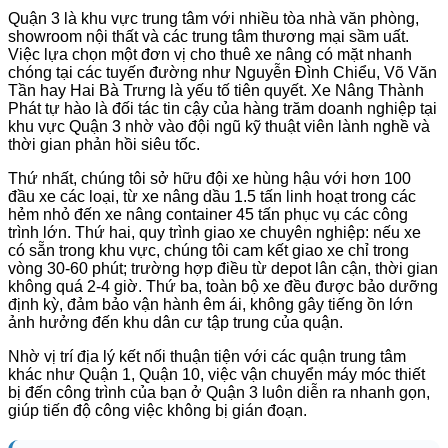
Quận 3 là khu vực trung tâm với nhiều tòa nhà văn phòng,
showroom nội thất và các trung tâm thương mại sầm uất.
Việc lựa chọn một đơn vị cho thuê xe nâng có mặt nhanh
chóng tại các tuyến đường như Nguyễn Đình Chiểu, Võ Văn
Tần hay Hai Bà Trưng là yếu tố tiên quyết. Xe Nâng Thành
Phát tự hào là đối tác tin cậy của hàng trăm doanh nghiệp tại
khu vực Quận 3 nhờ vào đội ngũ kỹ thuật viên lành nghề và
thời gian phản hồi siêu tốc.
Thứ nhất, chúng tôi sở hữu đội xe hùng hậu với hơn 100
đầu xe các loại, từ xe nâng dầu 1.5 tấn linh hoạt trong các
hẻm nhỏ đến xe nâng container 45 tấn phục vụ các công
trình lớn. Thứ hai, quy trình giao xe chuyên nghiệp: nếu xe
có sẵn trong khu vực, chúng tôi cam kết giao xe chỉ trong
vòng 30-60 phút; trường hợp điều từ depot lân cận, thời gian
không quá 2-4 giờ. Thứ ba, toàn bộ xe đều được bảo dưỡng
định kỳ, đảm bảo vận hành êm ái, không gây tiếng ồn lớn
ảnh hưởng đến khu dân cư tập trung của quận.
Nhờ vị trí địa lý kết nối thuận tiện với các quận trung tâm
khác như Quận 1, Quận 10, việc vận chuyển máy móc thiết
bị đến công trình của bạn ở Quận 3 luôn diễn ra nhanh gọn,
giúp tiến độ công việc không bị gián đoạn.