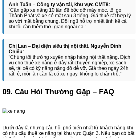
Anh Tuấn – Công ty vận tải, khu vực CMT8:
“Cần gấp xe nâng 10 tấn để bốc dỡ máy móc, tôi gọi
Thành Phát và xe có mặt sau 3 tiếng. Giá thuê rất hợp lý
so với mặt bằng chung. Đội ngũ hỗ trợ nhiệt tình kể cả
khi tôi cần thêm thời gian ngoài ca.”
Chị Lan – Đại diện siêu thị nội thất, Nguyễn Đình
Chiểu:
“Chúng tôi thường xuyên nhập hàng nội thất nặng. Dịch
vụ cho thuê xe nâng ở đây rất chuyên nghiệp, xe sạch
sẽ, tài xế có kỹ năng nâng đồ dễ vỡ. Giá theo ngày 24h
rất rẻ, mỗi lần cần là có xe ngay, không lo chậm trễ.”
09. Câu Hỏi Thường Gặp – FAQ
Dưới đây là những câu hỏi phổ biến nhất từ khách hàng khi
có nhu cầu thuê xe nâng tại khu vực Quận 3. Nếu bạn có bất