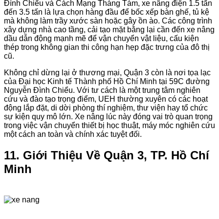
Đình Chiểu và Cách Mạng Tháng Tám, xe nâng điện 1.5 tấn
đến 3.5 tấn là lựa chọn hàng đầu để bốc xếp bàn ghế, tủ kệ
mà không làm trầy xước sàn hoặc gây ồn ào. Các công trình
xây dựng nhà cao tầng, cải tạo mặt bằng lại cần đến xe nâng
dầu dẫn động mạnh mẽ để vận chuyển vật liệu, cấu kiện
thép trong không gian thi công hạn hẹp đặc trưng của đô thị
cũ.
Không chỉ dừng lại ở thương mại, Quận 3 còn là nơi tọa lạc
của Đại học Kinh tế Thành phố Hồ Chí Minh tại 59C đường
Nguyễn Đình Chiểu. Với tư cách là một trung tâm nghiên
cứu và đào tạo trọng điểm, UEH thường xuyên có các hoạt
động lắp đặt, di dời phòng thí nghiệm, thư viện hay tổ chức
sự kiện quy mô lớn. Xe nâng lúc này đóng vai trò quan trọng
trong việc vận chuyển thiết bị học thuật, máy móc nghiên cứu
một cách an toàn và chính xác tuyệt đối.
11. Giới Thiệu Về Quận 3, TP. Hồ Chí
Minh