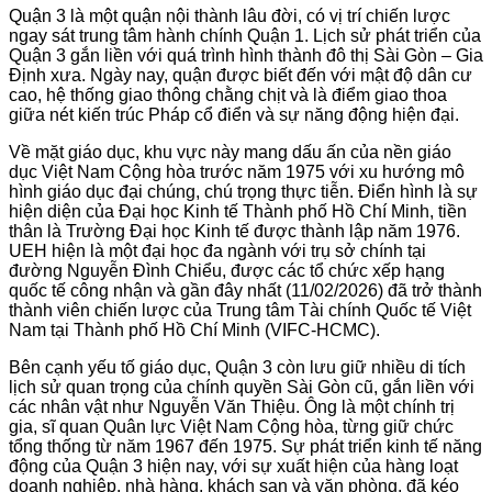
Quận 3 là một quận nội thành lâu đời, có vị trí chiến lược
ngay sát trung tâm hành chính Quận 1. Lịch sử phát triển của
Quận 3 gắn liền với quá trình hình thành đô thị Sài Gòn – Gia
Định xưa. Ngày nay, quận được biết đến với mật độ dân cư
cao, hệ thống giao thông chằng chịt và là điểm giao thoa
giữa nét kiến trúc Pháp cổ điển và sự năng động hiện đại.
Về mặt giáo dục, khu vực này mang dấu ấn của nền giáo
dục Việt Nam Cộng hòa trước năm 1975 với xu hướng mô
hình giáo dục đại chúng, chú trọng thực tiễn. Điển hình là sự
hiện diện của Đại học Kinh tế Thành phố Hồ Chí Minh, tiền
thân là Trường Đại học Kinh tế được thành lập năm 1976.
UEH hiện là một đại học đa ngành với trụ sở chính tại
đường Nguyễn Đình Chiểu, được các tổ chức xếp hạng
quốc tế công nhận và gần đây nhất (11/02/2026) đã trở thành
thành viên chiến lược của Trung tâm Tài chính Quốc tế Việt
Nam tại Thành phố Hồ Chí Minh (VIFC-HCMC).
Bên cạnh yếu tố giáo dục, Quận 3 còn lưu giữ nhiều di tích
lịch sử quan trọng của chính quyền Sài Gòn cũ, gắn liền với
các nhân vật như Nguyễn Văn Thiệu. Ông là một chính trị
gia, sĩ quan Quân lực Việt Nam Cộng hòa, từng giữ chức
tổng thống từ năm 1967 đến 1975. Sự phát triển kinh tế năng
động của Quận 3 hiện nay, với sự xuất hiện của hàng loạt
doanh nghiệp, nhà hàng, khách sạn và văn phòng, đã kéo