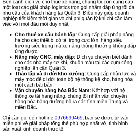
Bên cạnh dịch vụ cho thuê xe nâng, chúng tôi còn cung cấp
một loạt các giải pháp logistics trọn gói nhằm đáp ứng tối đa
nhu cầu của khách hàng tại Quận 3. Điều này giúp doanh
nghiệp tiết kiệm thời gian và chi phí quản lý khi chỉ cần làm
việc với một đầu mối duy nhất.
Cho thuê xe cẩu bánh lốp:
Cung cấp giải pháp nâng
hạ cho các thiết bị có tải trọng cực lớn, hàng siêu
trường siêu trọng mà xe nâng thông thường không đáp
ứng được.
Nâng máy CNC, máy dập:
Dịch vụ chuyên biệt dành
cho các nhà máy cơ khí, khuôn mẫu tại các cụm công
nghiệp lân cận Quận 3.
Tháo lắp và di dời kho xưởng:
Cung cấp nhân lực và
máy móc để di dời toàn bộ hệ thống kệ kho, hàng hóa
một cách bài bản.
Vận chuyển hàng hóa Bắc Nam:
Kết hợp với hệ
thống xe tải hạng nặng, chúng tôi nhận vận chuyển
hàng hóa bằng đường bộ ra các tỉnh miền Trung và
miền Bắc.
Chỉ cần gọi đến hotline
0976699469
, bạn sẽ được tư vấn
miễn phí về giải pháp tổng thể phù hợp nhất với tình hình
sản xuất kinh doanh thực tế.