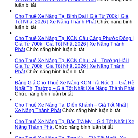
ở
luận bị tắt
Cho
Thuê
Cho Thuê Xe Nâng Tại Bình Đại | Giá Từ 700k | Giá
Xe
Tốt Nhất 2026 | Xe Nâng Thành Phát
Chức năng bình
Nâng
ở
luận bị tắt
Tại
Cho
Lộc
Thuê
Cho Thuê Xe Nâng Tại KCN Cầu Cảng Phước Đông |
Ninh
Xe
Giá Từ 700k | Giá Tốt Nhất 2026 | Xe Nâng Thành
|
Nâng
ở
Phát
Chức năng bình luận bị tắt
Giá
Tại
Cho
Từ
Bình
Thuê
Cho Thuê Xe Nâng Tại KCN Chu Lai – Trường Hải |
700k
Đại
Xe
Giá Từ 700k | Giá Tốt Nhất 2026 | Xe Nâng Thành
|
|
Nâng
ở
Phát
Chức năng bình luận bị tắt
Giá
Giá
Tại
Cho
Tốt
Từ
KCN
Thuê
Bảng Giá Cho Thuê Xe Nâng KCN Trà Nóc 1 – Giá Rẻ
Nhất
700k
Cầu
Xe
Nhất Thị Trường – Giá Tốt Nhất | Xe Nâng Thành Phát
2026
|
ở
Cảng
Nâng
Chức năng bình luận bị tắt
|
Giá
Bảng
Phước
Tại
Xe
Tốt
Giá
Đông
KCN
Cho Thuê Xe Nâng Tại Diên Khánh – Giá Tốt Nhất |
Nâng
Nhất
Cho
|
Chu
ở
Xe Nâng Thành Phát
Chức năng bình luận bị tắt
Thành
2026
Thuê
Giá
Lai
Cho
Phát
|
Xe
Từ
–
Thuê
Cho Thuê Xe Nâng Tại Bắc Trà My – Giá Tốt Nhất | Xe
Xe
Nâng
700k
Trường
ở
Xe
Nâng Thành Phát
Chức năng bình luận bị tắt
Nâng
KCN
|
Hải
Cho
Nâng
Thành
Trà
Giá
|
Thuê
Tại