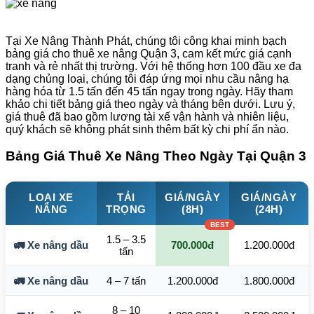
Tại Xe Nâng Thành Phát, chúng tôi công khai minh bạch
bảng giá cho thuê xe nâng Quận 3, cam kết mức giá cạnh
tranh và rẻ nhất thị trường. Với hệ thống hơn 100 đầu xe đa
dạng chủng loại, chúng tôi đáp ứng mọi nhu cầu nâng hạ
hàng hóa từ 1.5 tấn đến 45 tấn ngay trong ngày. Hãy tham
khảo chi tiết bảng giá theo ngày và tháng bên dưới. Lưu ý,
giá thuê đã bao gồm lương tài xế vận hành và nhiên liệu,
quý khách sẽ không phát sinh thêm bất kỳ chi phí ẩn nào.
Bảng Giá Thuê Xe Nâng Theo Ngày Tại Quận 3
LOẠI XE
TẢI
GIÁ/NGÀY
GIÁ/NGÀY
NÂNG
TRỌNG
(8H)
(24H)
1.5 – 3.5
🚛 Xe nâng dầu
700.000đ
1.200.000đ
tấn
🚛 Xe nâng dầu
4 – 7 tấn
1.200.000đ
1.800.000đ
8 – 10