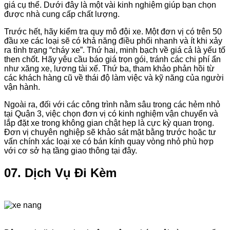
giá cụ thể. Dưới đây là một vài kinh nghiệm giúp bạn chọn
được nhà cung cấp chất lượng.
Trước hết, hãy kiểm tra quy mô đội xe. Một đơn vị có trên 50
đầu xe các loại sẽ có khả năng điều phối nhanh và ít khi xảy
ra tình trạng “cháy xe”. Thứ hai, minh bạch về giá cả là yếu tố
then chốt. Hãy yêu cầu báo giá trọn gói, tránh các chi phí ẩn
như xăng xe, lương tài xế. Thứ ba, tham khảo phản hồi từ
các khách hàng cũ về thái độ làm việc và kỹ năng của người
vận hành.
Ngoài ra, đối với các công trình nằm sâu trong các hẻm nhỏ
tại Quận 3, việc chọn đơn vị có kinh nghiệm vận chuyển và
lắp đặt xe trong không gian chật hẹp là cực kỳ quan trọng.
Đơn vị chuyên nghiệp sẽ khảo sát mặt bằng trước hoặc tư
vấn chính xác loại xe có bán kính quay vòng nhỏ phù hợp
với cơ sở hạ tầng giao thông tại đây.
07. Dịch Vụ Đi Kèm