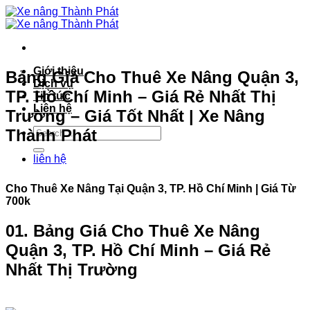
Bỏ
qua
nội
dung
Giới thiệu
Bảng Giá Cho Thuê Xe Nâng Quận 3,
Dịch vụ
TP. Hồ Chí Minh – Giá Rẻ Nhất Thị
Tin tức
Liên hệ
Trường – Giá Tốt Nhất | Xe Nâng
Thành Phát
liên hệ
Cho Thuê Xe Nâng Tại Quận 3, TP. Hồ Chí Minh | Giá Từ
700k
01. Bảng Giá Cho Thuê Xe Nâng
Quận 3, TP. Hồ Chí Minh – Giá Rẻ
Nhất Thị Trường