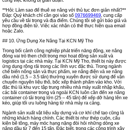
công việc không bị gián đoạn.
**Hỏi: Làm sao để thuê xe nâng với thủ tục đơn giản nhất?**
Đáp: Quý khách chỉ cần gọi vào số
0976699469
, cung cấp
yêu cầu về tải trọng và địa điểm. Chúng tôi sẽ gửi báo giá và
hợp đồng điện tử. Việc xác nhận có thể thực hiện qua email
hoặc Zalo.
## 10. Ứng Dụng Xe Nâng Tại KCN Mỹ Tho
Trong bối cảnh công nghiệp phát triển năng động, xe nâng
đóng vai trò then chốt trong mọi hoạt động sản xuất và
logistics tại các nhà máy. Tại KCN Mỹ Tho, thiết bị này được
ứng dụng rộng rãi trong các lĩnh vực đặc thù. Trong ngành
chế biến nông sản và thực phẩm, xe nâng điện và xe nâng
dầu nhỏ (1.5 – 3.5 tấn) thường xuyên được sử dụng để vận
chuyển nguyên liệu thô, bốc xếp thành phẩm vào kho. Với
đặc thù là khu vực tập trung nhiều nhà máy xuất nhập khẩu,
các bãi container trong và ngoài KCN luôn cần đến xe nâng
container có tải trọng lớn (25 – 45 tấn) để xếp dỡ hàng lên xe
kéo, giúp tối ưu luồng hàng từ nhà máy ra cảng.
Ngành sản xuất vật liệu xây dựng và cơ khí chế tạo cũng là
những khách hàng chính. Các thiết bị như thép cuộn, cấu
kiện bê tông, máy móc hạng nặng đòi hỏi những dòng xe
nâng dầu từ 7 đến 15 tấn. Đặc biệt, trong các công trình xây