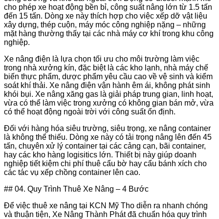
cho phép xe hoạt động bền bỉ, công suất nâng lớn từ 1.5 tấn
đến 15 tấn. Dòng xe này thích hợp cho việc xếp dỡ vật liệu
xây dựng, thép cuộn, máy móc công nghiệp nặng – những
mặt hàng thường thấy tại các nhà máy cơ khí trong khu công
nghiệp.
Xe nâng điện là lựa chọn tối ưu cho môi trường làm việc
trong nhà xưởng kín, đặc biệt là các kho lạnh, nhà máy chế
biến thực phẩm, dược phẩm yêu cầu cao về vệ sinh và kiểm
soát khí thải. Xe nâng điện vận hành êm ái, không phát sinh
khói bụi. Xe nâng xăng gas là giải pháp trung gian, linh hoạt,
vừa có thể làm việc trong xưởng có không gian bán mở, vừa
có thể hoạt động ngoài trời với công suất ổn định.
Đối với hàng hóa siêu trường, siêu trọng, xe nâng container
là không thể thiếu. Dòng xe này có tải trọng nâng lên đến 45
tấn, chuyên xử lý container tại các cảng cạn, bãi container,
hay các kho hàng logisitics lớn. Thiết bị này giúp doanh
nghiệp tiết kiệm chi phí thuê cẩu bờ hay cẩu bánh xích cho
các tác vụ xếp chồng container lên cao.
## 04. Quy Trình Thuê Xe Nâng – 4 Bước
Để việc thuê xe nâng tại KCN Mỹ Tho diễn ra nhanh chóng
và thuận tiện, Xe Nâng Thành Phát đã chuẩn hóa quy trình