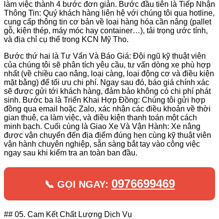
làm việc thành 4 bước đơn giản. Bước đầu tiên là Tiếp Nhận
Thông Tin: Quý khách hàng liên hệ với chúng tôi qua hotline,
cung cấp thông tin cơ bản về loại hàng hóa cần nâng (pallet
gỗ, kiện thép, máy móc hay container…), tải trọng ước tính,
và địa chỉ cụ thể trong KCN Mỹ Tho.
Bước thứ hai là Tư Vấn Và Báo Giá: Đội ngũ kỹ thuật viên
của chúng tôi sẽ phân tích yêu cầu, tư vấn dòng xe phù hợp
nhất (về chiều cao nâng, loại càng, loại động cơ và điều kiện
mặt bằng) để tối ưu chi phí. Ngay sau đó, báo giá chính xác
sẽ được gửi tới khách hàng, đảm bảo không có chi phí phát
sinh. Bước ba là Triển Khai Hợp Đồng: Chúng tôi gửi hợp
đồng qua email hoặc Zalo, xác nhận các điều khoản về thời
gian thuê, ca làm việc, và điều kiện thanh toán một cách
minh bạch. Cuối cùng là Giao Xe Và Vận Hành: Xe nâng
được vận chuyển đến địa điểm đúng hẹn cùng kỹ thuật viên
vận hành chuyên nghiệp, sẵn sàng bắt tay vào công việc
ngay sau khi kiểm tra an toàn ban đầu.
0976699469
📞 GỌI NGAY:
## 05. Cam Kết Chất Lượng Dịch Vụ