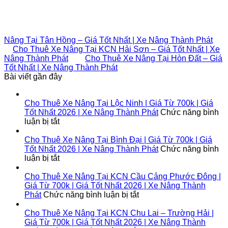
Nâng Tại Tân Hồng – Giá Tốt Nhất | Xe Nâng Thành Phát
Cho Thuê Xe Nâng Tại KCN Hải Sơn – Giá Tốt Nhất | Xe
Nâng Thành Phát
Cho Thuê Xe Nâng Tại Hòn Đất – Giá
Tốt Nhất | Xe Nâng Thành Phát
Bài viết gần đây
Cho Thuê Xe Nâng Tại Lộc Ninh | Giá Từ 700k | Giá
Tốt Nhất 2026 | Xe Nâng Thành Phát
Chức năng bình
ở
luận bị tắt
Cho
Thuê
Cho Thuê Xe Nâng Tại Bình Đại | Giá Từ 700k | Giá
Xe
Tốt Nhất 2026 | Xe Nâng Thành Phát
Chức năng bình
Nâng
ở
luận bị tắt
Tại
Cho
Lộc
Thuê
Cho Thuê Xe Nâng Tại KCN Cầu Cảng Phước Đông |
Ninh
Xe
Giá Từ 700k | Giá Tốt Nhất 2026 | Xe Nâng Thành
|
Nâng
ở
Phát
Chức năng bình luận bị tắt
Giá
Tại
Cho
Từ
Bình
Thuê
Cho Thuê Xe Nâng Tại KCN Chu Lai – Trường Hải |
700k
Đại
Xe
Giá Từ 700k | Giá Tốt Nhất 2026 | Xe Nâng Thành