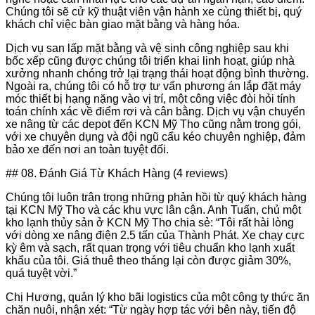
Chúng tôi sẽ cử kỹ thuật viên vận hành xe cùng thiết bị, quý
khách chỉ việc bàn giao mặt bằng và hàng hóa.
Dịch vụ san lấp mặt bằng và vệ sinh công nghiệp sau khi
bốc xếp cũng được chúng tôi triển khai linh hoạt, giúp nhà
xưởng nhanh chóng trở lại trạng thái hoạt động bình thường.
Ngoài ra, chúng tôi có hỗ trợ tư vấn phương án lắp đặt máy
móc thiết bị hạng nặng vào vị trí, một công việc đòi hỏi tính
toán chính xác về điểm rơi và cân bằng. Dịch vụ vận chuyển
xe nâng từ các depot đến KCN Mỹ Tho cũng nằm trong gói,
với xe chuyên dụng và đội ngũ cẩu kéo chuyên nghiệp, đảm
bảo xe đến nơi an toàn tuyệt đối.
## 08. Đánh Giá Từ Khách Hàng (4 reviews)
Chúng tôi luôn trân trọng những phản hồi từ quý khách hàng
tại KCN Mỹ Tho và các khu vực lân cận. Anh Tuấn, chủ một
kho lạnh thủy sản ở KCN Mỹ Tho chia sẻ: “Tôi rất hài lòng
với dòng xe nâng điện 2.5 tấn của Thành Phát. Xe chạy cực
kỳ êm và sạch, rất quan trọng với tiêu chuẩn kho lạnh xuất
khẩu của tôi. Giá thuê theo tháng lại còn được giảm 30%,
quá tuyệt vời.”
Chị Hương, quản lý kho bãi logistics của một công ty thức ăn
chăn nuôi, nhận xét: “Từ ngày hợp tác với bên này, tiến độ