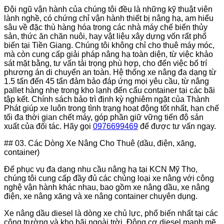
Đội ngũ vận hành của chúng tôi đều là những kỹ thuật viên
lành nghề, có chứng chỉ vận hành thiết bị nâng hạ, am hiểu
sâu về đặc thù hàng hóa trong các nhà máy chế biến thủy
sản, thức ăn chăn nuôi, hay vật liệu xây dựng vốn rất phổ
biến tại Tiền Giang. Chúng tôi không chỉ cho thuê máy móc,
mà còn cung cấp giải pháp nâng hạ toàn diện, từ việc khảo
sát mặt bằng, tư vấn tải trọng phù hợp, cho đến việc bố trí
phương án di chuyển an toàn. Hệ thống xe nâng đa dạng từ
1.5 tấn đến 45 tấn đảm bảo đáp ứng mọi yêu cầu, từ nâng
pallet hàng nhẹ trong kho lạnh đến cẩu container tại các bãi
tập kết. Chính sách bảo trì định kỳ nghiêm ngặt của Thành
Phát giúp xe luôn trong tình trạng hoạt động tốt nhất, hạn chế
tối đa thời gian chết máy, góp phần giữ vững tiến độ sản
xuất của đối tác. Hãy gọi
0976699469
để được tư vấn ngay.
## 03. Các Dòng Xe Nâng Cho Thuê (dầu, điện, xăng,
container)
Để phục vụ đa dạng nhu cầu nâng hạ tại KCN Mỹ Tho,
chúng tôi cung cấp đầy đủ các chủng loại xe nâng với công
nghệ vận hành khác nhau, bao gồm xe nâng dầu, xe nâng
điện, xe nâng xăng và xe nâng container chuyên dụng.
Xe nâng dầu diesel là dòng xe chủ lực, phổ biến nhất tại các
công trường và kho bãi ngoài trời. Động cơ diesel mạnh mẽ