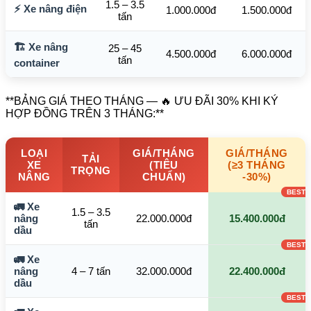
1.5 – 3.5
⚡ Xe nâng điện
1.000.000đ
1.500.000đ
tấn
🏗️ Xe nâng
25 – 45
4.500.000đ
6.000.000đ
tấn
container
**BẢNG GIÁ THEO THÁNG — 🔥 ƯU ĐÃI 30% KHI KÝ
HỢP ĐỒNG TRÊN 3 THÁNG:**
LOẠI
GIÁ/THÁNG
GIÁ/THÁNG
TẢI
XE
(TIÊU
(≥3 THÁNG
TRỌNG
NÂNG
CHUẨN)
-30%)
🚛 Xe
1.5 – 3.5
nâng
22.000.000đ
15.400.000đ
tấn
dầu
🚛 Xe
nâng
4 – 7 tấn
32.000.000đ
22.400.000đ
dầu