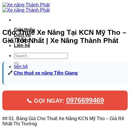
Bỏ
qua
nội
dung
Giới thiệu
Cho Thuê Xe Nâng Tại KCN Mỹ Tho –
Dịch vụ
Giá Tốt Nhất | Xe Nâng Thành Phát
Tin tức
Liên hệ
liên hệ
🔗
Cho thuê xe nâng Tiền Giang
0976699469
📞 GỌI NGAY:
## 01. Bảng Giá Cho Thuê Xe Nâng KCN Mỹ Tho – Giá Rẻ
Nhất Thị Trường