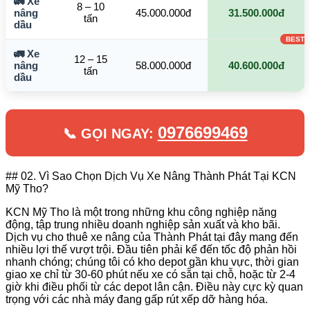
🚛 Xe
8 – 10
nâng
45.000.000đ
31.500.000đ
tấn
dầu
🚛 Xe
12 – 15
nâng
58.000.000đ
40.600.000đ
tấn
dầu
0976699469
📞 GỌI NGAY:
## 02. Vì Sao Chọn Dịch Vụ Xe Nâng Thành Phát Tại KCN
Mỹ Tho?
KCN Mỹ Tho là một trong những khu công nghiệp năng
động, tập trung nhiều doanh nghiệp sản xuất và kho bãi.
Dịch vụ cho thuê xe nâng của Thành Phát tại đây mang đến
nhiều lợi thế vượt trội. Đầu tiên phải kể đến tốc độ phản hồi
nhanh chóng; chúng tôi có kho depot gần khu vực, thời gian
giao xe chỉ từ 30-60 phút nếu xe có sẵn tại chỗ, hoặc từ 2-4
giờ khi điều phối từ các depot lân cận. Điều này cực kỳ quan
trọng với các nhà máy đang gấp rút xếp dỡ hàng hóa.