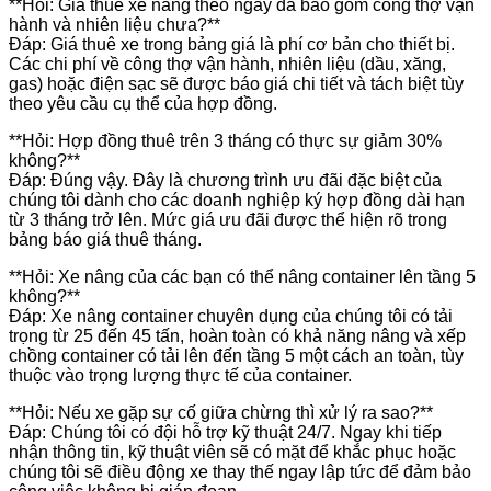
**Hỏi: Giá thuê xe nâng theo ngày đã bao gồm công thợ vận
hành và nhiên liệu chưa?**
Đáp: Giá thuê xe trong bảng giá là phí cơ bản cho thiết bị.
Các chi phí về công thợ vận hành, nhiên liệu (dầu, xăng,
gas) hoặc điện sạc sẽ được báo giá chi tiết và tách biệt tùy
theo yêu cầu cụ thể của hợp đồng.
**Hỏi: Hợp đồng thuê trên 3 tháng có thực sự giảm 30%
không?**
Đáp: Đúng vậy. Đây là chương trình ưu đãi đặc biệt của
chúng tôi dành cho các doanh nghiệp ký hợp đồng dài hạn
từ 3 tháng trở lên. Mức giá ưu đãi được thể hiện rõ trong
bảng báo giá thuê tháng.
**Hỏi: Xe nâng của các bạn có thể nâng container lên tầng 5
không?**
Đáp: Xe nâng container chuyên dụng của chúng tôi có tải
trọng từ 25 đến 45 tấn, hoàn toàn có khả năng nâng và xếp
chồng container có tải lên đến tầng 5 một cách an toàn, tùy
thuộc vào trọng lượng thực tế của container.
**Hỏi: Nếu xe gặp sự cố giữa chừng thì xử lý ra sao?**
Đáp: Chúng tôi có đội hỗ trợ kỹ thuật 24/7. Ngay khi tiếp
nhận thông tin, kỹ thuật viên sẽ có mặt để khắc phục hoặc
chúng tôi sẽ điều động xe thay thế ngay lập tức để đảm bảo