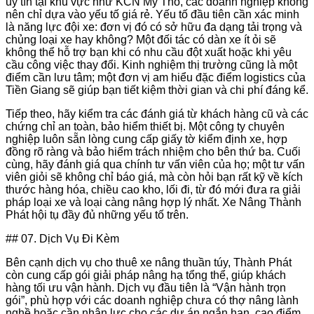
uy tín tại khu vực như KCN Mỹ Tho, các doanh nghiệp không
nên chỉ dựa vào yếu tố giá rẻ. Yếu tố đầu tiên cần xác minh
là năng lực đội xe: đơn vị đó có sở hữu đa dạng tải trọng và
chủng loại xe hay không? Một đối tác có dàn xe ít ỏi sẽ
không thể hỗ trợ bạn khi có nhu cầu đột xuất hoặc khi yêu
cầu công việc thay đổi. Kinh nghiệm thị trường cũng là một
điểm cần lưu tâm; một đơn vị am hiểu đặc điểm logistics của
Tiền Giang sẽ giúp bạn tiết kiệm thời gian và chi phí đáng kể.
Tiếp theo, hãy kiểm tra các đánh giá từ khách hàng cũ và các
chứng chỉ an toàn, bảo hiểm thiết bị. Một công ty chuyên
nghiệp luôn sẵn lòng cung cấp giấy tờ kiểm định xe, hợp
đồng rõ ràng và bảo hiểm trách nhiệm cho bên thứ ba. Cuối
cùng, hãy đánh giá qua chính tư vấn viên của họ; một tư vấn
viên giỏi sẽ không chỉ báo giá, mà còn hỏi bạn rất kỹ về kích
thước hàng hóa, chiều cao kho, lối đi, từ đó mới đưa ra giải
pháp loại xe và loại càng nâng hợp lý nhất. Xe Nâng Thành
Phát hội tụ đầy đủ những yếu tố trên.
## 07. Dịch Vụ Đi Kèm
Bên cạnh dịch vụ cho thuê xe nâng thuần túy, Thành Phát
còn cung cấp gói giải pháp nâng hạ tổng thể, giúp khách
hàng tối ưu vận hành. Dịch vụ đầu tiên là “Vận hành trọn
gói”, phù hợp với các doanh nghiệp chưa có thợ nâng lành
nghề hoặc cần nhân lực cho các dự án ngắn hạn, cao điểm.