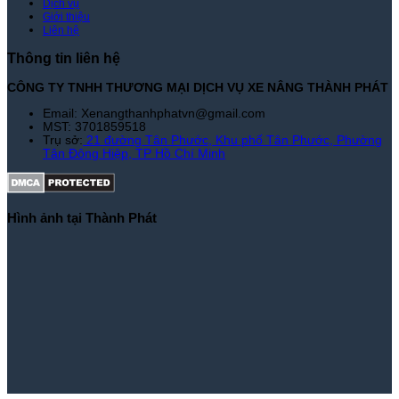
Dịch vụ
Giới thiệu
Liên hệ
Thông tin liên hệ
CÔNG TY TNHH THƯƠNG MẠI DỊCH VỤ XE NÂNG THÀNH PHÁT
Email: Xenangthanhphatvn@gmail.com
MST: 3701859518
Trụ sở:
21 đường Tân Phước, Khu phố Tân Phước, Phường
Tân Đông Hiệp, TP Hồ Chí Minh
Hình ảnh tại Thành Phát