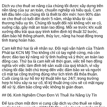
Dịch vụ cho thuê xe nâng của chúng tôi được xây dựng trên
nền tảng của sự an toàn, chuyên nghiệp và hiệu quả. Cam
kết đầu tiên của chúng tôi là thiết bị đời mới: hơn 90% dàn
xe cho thuê có tuổi đời dưới 5 năm, nhập khẩu từ các
thương hiệu uy tín. Chúng tôi tuyệt đối nói không với xe cũ,
xuống cấp, gây mất an toàn lao động. Mỗi xe trước khi xuất
xưởng đều trải qua quy trình kiểm định kỹ thuật 32 bước,
đảm bảo hệ thống phanh, thủy lực, nâng hạ hoạt động trong
tình trạng hoàn hảo.
Cam kết thứ hai là về nhân sự. Đội ngũ vận hành của Thành
Phát tại KCN Mỹ Tho không chỉ có tay nghề cứng, mà còn
được đào tạo kỹ năng xử lý tình huống và ý thức an toàn lao
động cao. Thứ ba là cam kết về thời gian, việc trễ hẹn đồng
nghĩa với việc làm đình trệ sản xuất của quý khách, vì vậy
chúng tôi đặc biệt chú trọng đến việc đảm bảo xe và người
có mặt tại công trường đúng như lịch trình đã thỏa thuận.
Cuối cùng là sự hỗ trợ kỹ thuật liên tục 24/7; trong trường
hợp hi hữu xảy ra sự cố, tổ kỹ thuật ứng cứu sẽ có mặt ngay
để xử lý, đảm bảo công việc không bị gián đoạn.
## 06. Kinh Nghiệm Chọn Đơn Vị Thuê Xe Nâng Uy Tín
Để lựa chọn một đơn vị cung cấp dịch vụ cho thuê xe nâng