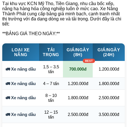
Tại khu vực KCN Mỹ Tho, Tiền Giang, nhu cầu bốc xếp,
nâng hạ hàng hóa công nghiệp luôn ở mức cao. Xe Nâng
Thành Phát cung cấp bảng giá minh bạch, cạnh tranh nhất
thị trường với đa dạng dòng xe và tải trọng. Dưới đây là chi
tiết:
**BẢNG GIÁ THEO NGÀY:**
LOẠI XE
TẢI
GIÁ/NGÀY
GIÁ/NGÀY
NÂNG
TRỌNG
(8H)
(24H)
1.5 – 3.5
🚛 Xe nâng dầu
700.000đ
1.200.000đ
tấn
🚛 Xe nâng dầu
4 – 7 tấn
1.200.000đ
1.800.000đ
8 – 10
🚛 Xe nâng dầu
1.800.000đ
2.500.000đ
tấn
12 – 15
🚛 Xe nâng dầu
2.500.000đ
3.500.000đ
tấn