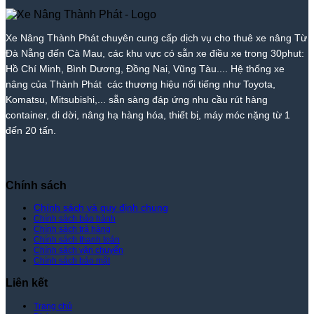
|
Vang
Thuê
Phát
Nâng
|
Xe
–
Xe
Thành
Xe
Nâng
Giá
Nâng
Phát
Nâng
Xe Nâng Thành Phát chuyên cung cấp dịch vụ cho thuê xe nâng Từ
Thành
Rẻ
Cẩm
Thành
Đà Nẵng đến Cà Mau, các khu vực có sẵn xe điều xe trong 30phut:
Phát
Nhất
Lệ
Phát
Thị
–
Hồ Chí Minh, Bình Dương, Đồng Nai, Vũng Tàu.... Hệ thống xe
Trường
Giá
nâng của Thành Phát các thương hiệu nổi tiếng như Toyota,
–
Rẻ
Komatsu, Mitsubishi,... sẵn sàng đáp ứng nhu cầu rút hàng
Giá
Nhất
container, di dời, nâng hạ hàng hóa, thiết bị, máy móc nặng từ 1
Tốt
Thị
đến 20 tấn.
Nhất
Trường
|
–
Xe
Giá
Nâng
Tốt
Thành
Nhất
Chính sách
Phát
|
Xe
Chính sách và quy định chung
Chính sách bảo hành
Nâng
Chính sách trả hàng
Thành
Chính sách thanh toán
Phát
Chính sách vận chuyển
Chính sách bảo mật
Liên kết
Trang chủ