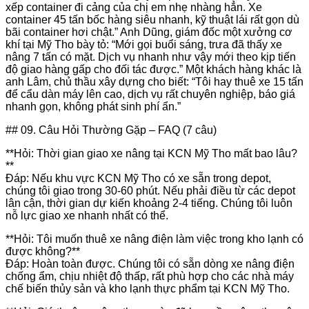
xếp container đi cảng của chị em nhẹ nhàng hẳn. Xe
container 45 tấn bốc hàng siêu nhanh, kỹ thuật lái rất gọn dù
bãi container hơi chật.” Anh Dũng, giám đốc một xưởng cơ
khí tại Mỹ Tho bày tỏ: “Mới gọi buổi sáng, trưa đã thấy xe
nâng 7 tấn có mặt. Dịch vụ nhanh như vậy mới theo kịp tiến
độ giao hàng gấp cho đối tác được.” Một khách hàng khác là
anh Lâm, chủ thầu xây dựng cho biết: “Tôi hay thuê xe 15 tấn
để cẩu dàn máy lên cao, dịch vụ rất chuyên nghiệp, báo giá
nhanh gọn, không phát sinh phí ẩn.”
## 09. Câu Hỏi Thường Gặp – FAQ (7 câu)
**Hỏi: Thời gian giao xe nâng tại KCN Mỹ Tho mất bao lâu?
**
Đáp: Nếu khu vực KCN Mỹ Tho có xe sẵn trong depot,
chúng tôi giao trong 30-60 phút. Nếu phải điều từ các depot
lân cận, thời gian dự kiến khoảng 2-4 tiếng. Chúng tôi luôn
nỗ lực giao xe nhanh nhất có thể.
**Hỏi: Tôi muốn thuê xe nâng điện làm việc trong kho lạnh có
được không?**
Đáp: Hoàn toàn được. Chúng tôi có sẵn dòng xe nâng điện
chống ẩm, chịu nhiệt độ thấp, rất phù hợp cho các nhà máy
chế biến thủy sản và kho lạnh thực phẩm tại KCN Mỹ Tho.