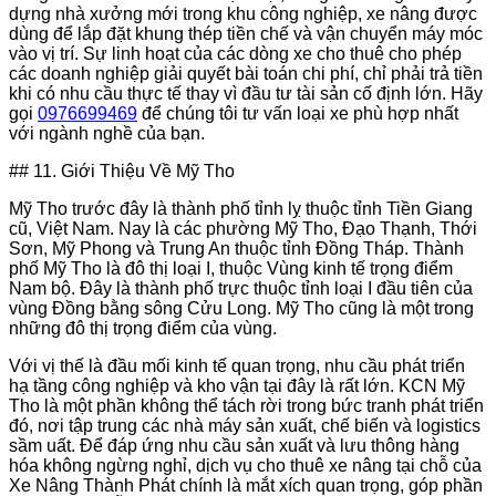
dựng nhà xưởng mới trong khu công nghiệp, xe nâng được
dùng để lắp đặt khung thép tiền chế và vận chuyển máy móc
vào vị trí. Sự linh hoạt của các dòng xe cho thuê cho phép
các doanh nghiệp giải quyết bài toán chi phí, chỉ phải trả tiền
khi có nhu cầu thực tế thay vì đầu tư tài sản cố định lớn. Hãy
gọi
0976699469
để chúng tôi tư vấn loại xe phù hợp nhất
với ngành nghề của bạn.
## 11. Giới Thiệu Về Mỹ Tho
Mỹ Tho trước đây là thành phố tỉnh lỵ thuộc tỉnh Tiền Giang
cũ, Việt Nam. Nay là các phường Mỹ Tho, Đạo Thạnh, Thới
Sơn, Mỹ Phong và Trung An thuộc tỉnh Đồng Tháp. Thành
phố Mỹ Tho là đô thị loại I, thuộc Vùng kinh tế trọng điểm
Nam bộ. Đây là thành phố trực thuộc tỉnh loại I đầu tiên của
vùng Đồng bằng sông Cửu Long. Mỹ Tho cũng là một trong
những đô thị trọng điểm của vùng.
Với vị thế là đầu mối kinh tế quan trọng, nhu cầu phát triển
hạ tầng công nghiệp và kho vận tại đây là rất lớn. KCN Mỹ
Tho là một phần không thể tách rời trong bức tranh phát triển
đó, nơi tập trung các nhà máy sản xuất, chế biến và logistics
sầm uất. Để đáp ứng nhu cầu sản xuất và lưu thông hàng
hóa không ngừng nghỉ, dịch vụ cho thuê xe nâng tại chỗ của
Xe Nâng Thành Phát chính là mắt xích quan trọng, góp phần